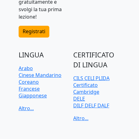
gratuitamente e
svolgi la tua prima
lezione!
Registrati
LINGUA
CERTIFICATO
DI LINGUA
Arabo
Cinese Mandarino
CILS CELI PLIDA
Coreano
Certificato
Francese
Cambridge
Giapponese
DELE
Greco
DILF DELF DALF
Inglese
Goethe-Zertifikat
Italiano
IELTS
Olandese
TELC
Polacco
TOEFL iBT
Portoghese