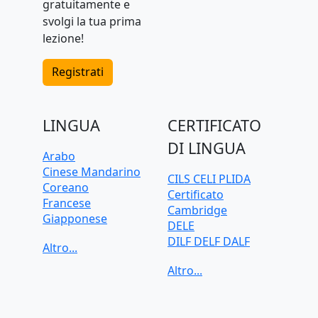
gratuitamente e
svolgi la tua prima
lezione!
Registrati
LINGUA
CERTIFICATO
DI LINGUA
Arabo
Cinese Mandarino
CILS CELI PLIDA
Coreano
Certificato
Francese
Cambridge
Giapponese
DELE
Greco
DILF DELF DALF
Inglese
Goethe-Zertifikat
Italiano
IELTS
Olandese
TELC
Polacco
TOEFL iBT
Portoghese