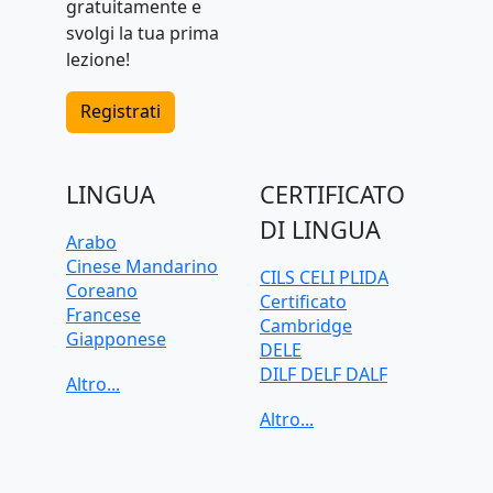
gratuitamente e
svolgi la tua prima
lezione!
Registrati
LINGUA
CERTIFICATO
DI LINGUA
Arabo
Cinese Mandarino
CILS CELI PLIDA
Coreano
Certificato
Francese
Cambridge
Giapponese
DELE
Greco
DILF DELF DALF
Inglese
Goethe-Zertifikat
Italiano
IELTS
Olandese
TELC
Polacco
TOEFL iBT
Portoghese