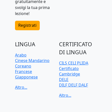
gratuitamente e
svolgi la tua prima
lezione!
Registrati
LINGUA
CERTIFICATO
DI LINGUA
Arabo
Cinese Mandarino
CILS CELI PLIDA
Coreano
Certificato
Francese
Cambridge
Giapponese
DELE
Greco
DILF DELF DALF
Inglese
Goethe-Zertifikat
Italiano
IELTS
Olandese
TELC
Polacco
TOEFL iBT
Portoghese