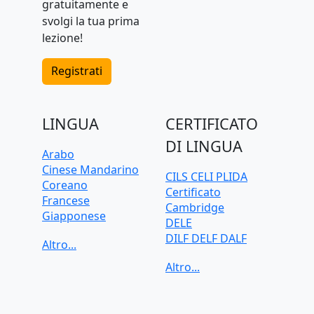
gratuitamente e
svolgi la tua prima
lezione!
Registrati
LINGUA
CERTIFICATO
DI LINGUA
Arabo
Cinese Mandarino
CILS CELI PLIDA
Coreano
Certificato
Francese
Cambridge
Giapponese
DELE
Greco
DILF DELF DALF
Inglese
Goethe-Zertifikat
Italiano
IELTS
Olandese
TELC
Polacco
TOEFL iBT
Portoghese