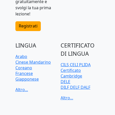
gratuitamente e
svolgi la tua prima
lezione!
Registrati
LINGUA
CERTIFICATO
DI LINGUA
Arabo
Cinese Mandarino
CILS CELI PLIDA
Coreano
Certificato
Francese
Cambridge
Giapponese
DELE
Greco
DILF DELF DALF
Inglese
Goethe-Zertifikat
Italiano
IELTS
Olandese
TELC
Polacco
TOEFL iBT
Portoghese