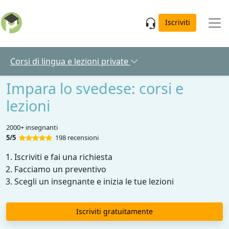
Skip to main content
Iscriviti
Corsi di lingua e lezioni private
Impara lo svedese: corsi e
lezioni
2000+ insegnanti
5/5
198 recensioni
Iscriviti e fai una richiesta
Facciamo un preventivo
Scegli un insegnante e inizia le tue lezioni
Iscriviti gratuitamente