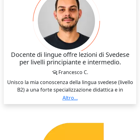
Docente di lingue offre lezioni di Svedese
per livelli principiante e intermedio.
Francesco C.
Unisco la mia conoscenza della lingua svedese (livello
B2) a una forte specializzazione didattica e in
comunicazione interculturale. Guido gli studenti
Altro...
nell'apprendimento della lingua concentrandomi
sulla pronuncia corretta, sulle strutture frasali
quotidiane e sugli aspetti culturali essenziali,
supportato da materiali digitali interattivi.