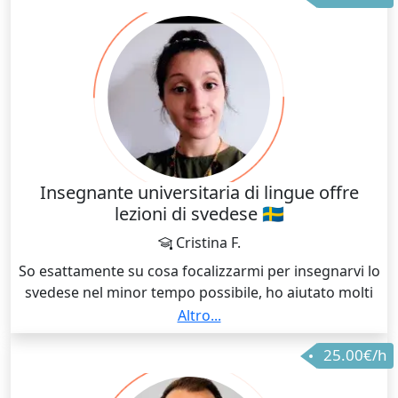
aspect(s) the class participant would like to explore —
grammar, conversation, listening, reading and
culture, among others.
Insegnante universitaria di lingue offre
lezioni di svedese 🇸🇪
Cristina F.
So esattamente su cosa focalizzarmi per insegnarvi lo
svedese nel minor tempo possibile, ho aiutato molti
studenti a superare esami di svedese con grande
Altro...
successoe a tutti i livelli
25.00€/h