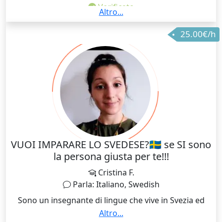
Verificato
Altro...
Sono diplomata in lingue e letterature inglese,
25.00€/h
spagnola e tedesca e laureata in lingue e letterature
inglese e portoghese/brasiliana e in lingue e culture
nordiche. Insegno nel privato lingue e materie
umanistiche da qualche anno ormai. Ho un master in
traduzione medica, del web e turistica, ho
l'abilitazione propedeutica all'insegnamento e da
adolescente ho fatto l'alternanza scuola-lavoro come
interprete di pronto soccorso.
VUOI IMPARARE LO SVEDESE?🇸🇪 se SI sono
la persona giusta per te!!!
Cristina F.
Parla: Italiano, Swedish
Sono un insegnante di lingue che vive in Svezia ed
insegno lo svedese agli italiani e viceversa sia online
Altro...