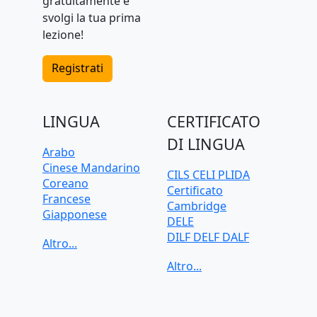
gratuitamente e
svolgi la tua prima
lezione!
Registrati
LINGUA
CERTIFICATO
DI LINGUA
Arabo
Cinese Mandarino
CILS CELI PLIDA
Coreano
Certificato
Francese
Cambridge
Giapponese
DELE
Greco
DILF DELF DALF
Inglese
Goethe-Zertifikat
Italiano
IELTS
Olandese
TELC
Polacco
TOEFL iBT
Portoghese
TOEIC