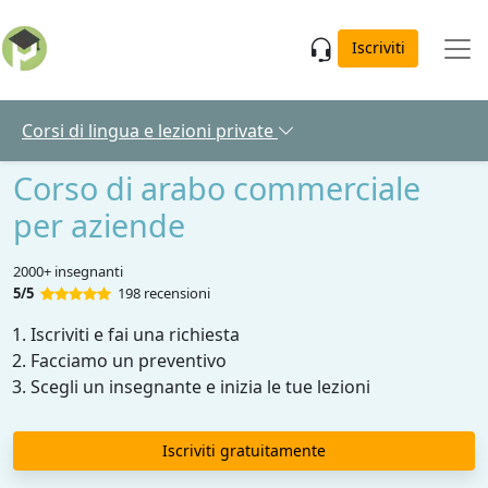
Skip to main content
Iscriviti
Corsi di lingua e lezioni private
Corso di arabo commerciale
per aziende
2000+ insegnanti
5/5
198 recensioni
Iscriviti e fai una richiesta
Facciamo un preventivo
Scegli un insegnante e inizia le tue lezioni
Iscriviti gratuitamente