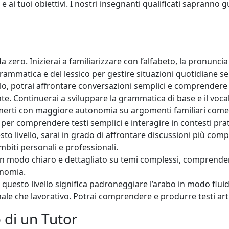
 e ai tuoi obiettivi. I nostri insegnanti qualificati sapran
 zero. Inizierai a familiarizzare con l’alfabeto, la pronuncia 
rammatica e del lessico per gestire situazioni quotidiane se
lo, potrai affrontare conversazioni semplici e comprendere 
nte. Continuerai a sviluppare la grammatica di base e il voca
imerti con maggiore autonomia su argomenti familiari come 
er comprendere testi semplici e interagire in contesti prati
to livello, sarai in grado di affrontare discussioni più com
mbiti personali e professionali.
in modo chiaro e dettagliato su temi complessi, comprendere
onomia.
uesto livello significa padroneggiare l’arabo in modo flui
ale che lavorativo. Potrai comprendere e produrre testi arti
 di un Tutor