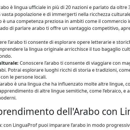
rabo è lingua ufficiale in più di 20 nazioni e parlato da oltr
vasta popolazione e di immergerti nella ricchezza cultural
o è una competenza preziosa in ambiti come il commercio int
rado di parlare arabo ti offre un vantaggio competitivo, ap
e l’arabo ti consente di esplorare opere letterarie e stor
omprendere la lingua originale arricchisce il tuo bagaglio cul
mondo.
lturale:
Conoscere l’arabo ti consente di viaggiare con mag
. Potrai esplorare luoghi ricchi di storia e tradizioni, come i
con le persone locali.
’arabo è una lingua che ha influenzato molte altre lingue, c
 l’apprendimento di altre lingue semitiche, come l’ebraico, 
moderni.
i apprendimento dell'Arabo con L
a: con LinguaProf puoi imparare l’arabo in modo progressiv