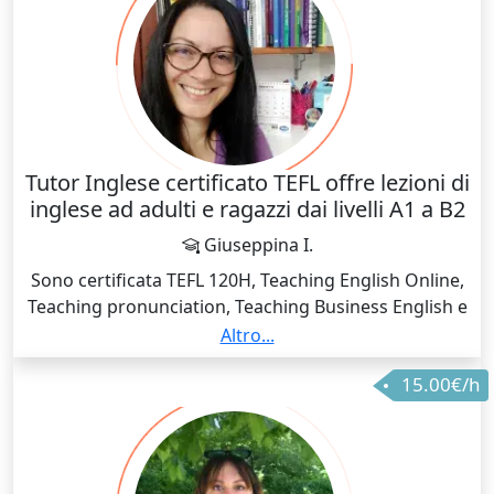
Tutor Inglese certificato TEFL offre lezioni di
inglese ad adulti e ragazzi dai livelli A1 a B2
Giuseppina I.
Sono certificata TEFL 120H, Teaching English Online,
Teaching pronunciation, Teaching Business English e
Teaching exam preparation. Posso aiutarti in vari
Altro...
aspetti della lingua, dall'inglese generale alla sola
15.00€/h
conversazione alla preparazione di una certificazione
all'inglese commerciale. Ho un'esperienza di 3 anni di
tutoraggio privato e di quasi due su piattaforma
giapponese dove ho insegnato principalmente ad
adulti e ragazzi universitari.