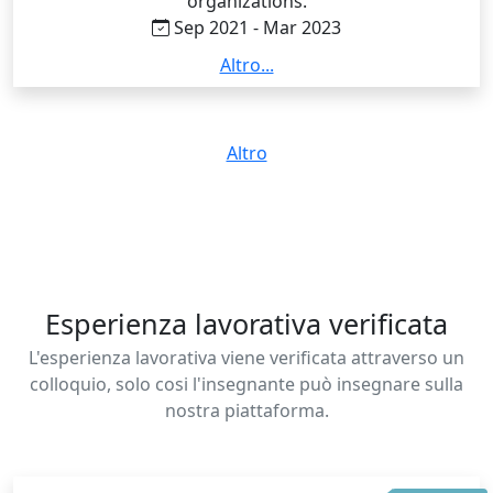
organizations.
Sep 2021 - Mar 2023
Ho frequentato un corso di laurea internazionale,
Altro...
interamente svolto in lingua inglese. Nel corso dei
miei studi ho studiato inglese, tedesco e francese.
Altro
Esperienza lavorativa verificata
L'esperienza lavorativa viene verificata attraverso un
colloquio, solo cosi l'insegnante può insegnare sulla
nostra piattaforma.