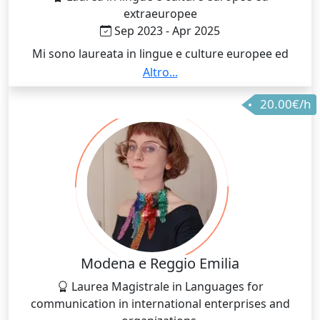
extraeuropee
Sep 2023 - Apr 2025
Mi sono laureata in lingue e culture europee ed
extraeuropee nel primo anno di corso. Durante il mio
Altro...
percorso di formazione ho frequentato corsi di
20.00€/h
didattica delle lingue inglese e tedesco oltre che a
corsi sulle metodologie e le tecnologie didattiche,
corsi che mi hanno permesso di apprendere
competenze fondamentali nel mio lavoro da
insegnante.
Modena e Reggio Emilia
Laurea Magistrale in Languages for
communication in international enterprises and