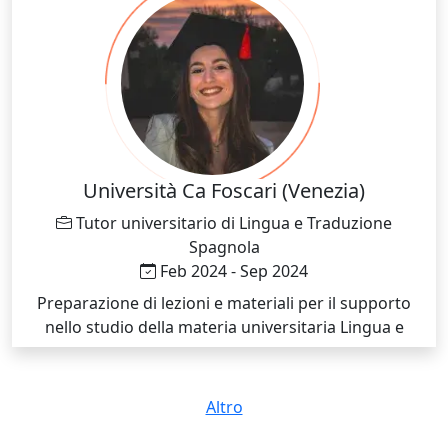
instruction, to meet the individual needs of students.
- Utilized technology and multimedia resources to
enhance lesson delivery and engage students in
interactive learning experiences. - Conducted
formative and summative assessments to monitor
student progress and adjust instructional strategies
accordingly. - Collaborated with colleagues and
school administration to support student learning
Università Ca Foscari (Venezia)
and maintain a positive learning environment. - Used
Tutor universitario di Lingua e Traduzione
digital platforms (e.g., Zoom, Google Meet) for online
Spagnola
instruction.
Feb 2024 - Sep 2024
Preparazione di lezioni e materiali per il supporto
nello studio della materia universitaria Lingua e
Traduzione Spagnola 1
Altro