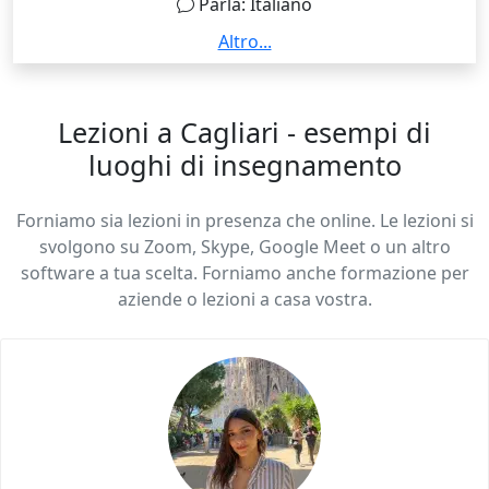
Parla: Italiano
soprattutto-inglese-online-con-allievi-tutte.html
Sono Carmen, sono una studentessa all'ultimo anno
Altro...
universitario di lingue straniere, con certificazioni in
lingua inglese e diplomata al liceo classico. Mi piace
molto poter trasmettere la mia passione alla gente e
Lezioni a Cagliari - esempi di
sarei felice di poterlo fare. Ho già svolto lezioni
luoghi di insegnamento
private in altre circostanze quindi ho esperienza nel
settore, sono una persona molto precisa e dedita al
Forniamo sia lezioni in presenza che online. Le lezioni si
mio lavoro. Essendo una studentessa so quali
svolgono su Zoom, Skype, Google Meet o un altro
potrebbero essere le maggiori difficoltà e sarei in
software a tua scelta. Forniamo anche formazione per
grado di comprendere le esigenze di ciascuno.
aziende o lezioni a casa vostra.