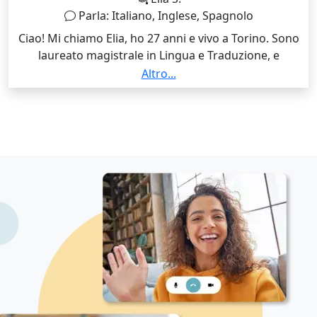
lo studio delle materie letterarie di mia competenza,
Parla: Italiano, Inglese, Spagnolo
rendendo sempre tutto il più semplice possibile... e
Ciao! Mi chiamo Elia, ho 27 anni e vivo a Torino. Sono
magari anche divertente!
laureato magistrale in Lingua e Traduzione, e
attualmente sono un insegnante di lingua. Offro
Altro...
ripetizioni di lingua inglese e lingua spagnola, oltre ad
aiuto compiti. Sono a tua disposizione!