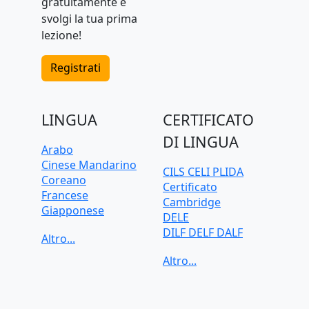
gratuitamente e
svolgi la tua prima
lezione!
Registrati
LINGUA
CERTIFICATO
DI LINGUA
Arabo
Cinese Mandarino
CILS CELI PLIDA
Coreano
Certificato
Francese
Cambridge
Giapponese
DELE
Greco
DILF DELF DALF
Inglese
Goethe-Zertifikat
Italiano
IELTS
Olandese
TELC
Polacco
TOEFL iBT
Portoghese
TOEIC