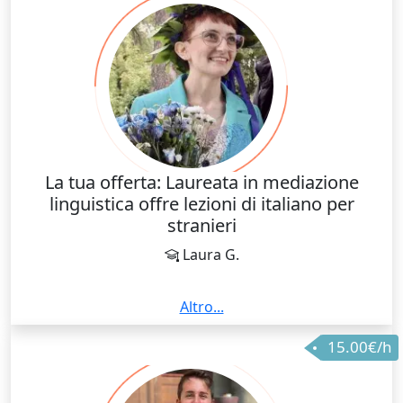
La tua offerta: Laureata in mediazione
linguistica offre lezioni di italiano per
stranieri
Laura G.
Sono madrelingua italiana, e lavoro attualmente
Altro...
come insegnante di italiano per stranieri e per
15.00€/h
madrelingua a livello di scuole elementari e medie.
Sto inoltre scrivendo un manuale proprio in questo
settore.