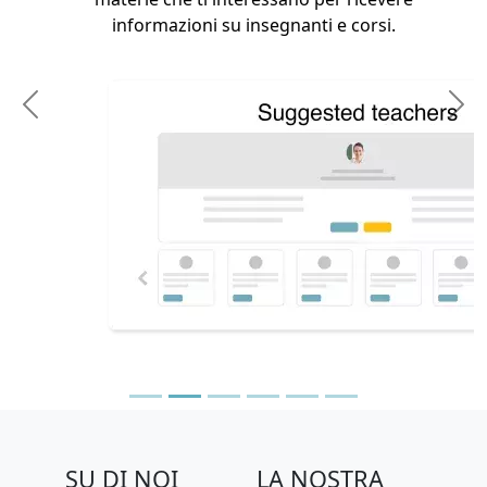
informazioni su insegnanti e corsi.
Previous
N
SU DI NOI
LA NOSTRA