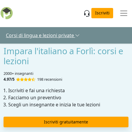
Skip to main content
Iscriviti
Corsi di lingua e lezioni private
Impara l'italiano a Forlì: corsi e
lezioni
2000+ insegnanti
4.97/5
198 recensioni
Iscriviti e fai una richiesta
Facciamo un preventivo
Scegli un insegnante e inizia le tue lezioni
Iscriviti gratuitamente