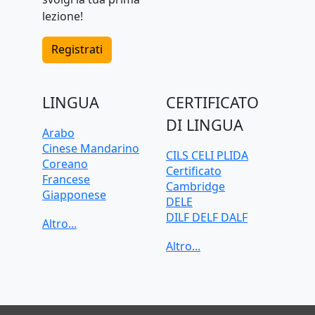
lezione!
Registrati
LINGUA
CERTIFICATO
DI LINGUA
Arabo
Cinese Mandarino
CILS CELI PLIDA
Coreano
Certificato
Francese
Cambridge
Giapponese
DELE
Greco
DILF DELF DALF
Inglese
Goethe-Zertifikat
Italiano
IELTS
Olandese
TELC
Polacco
TOEFL iBT
Portoghese
TOEIC
Russo
TestDaF