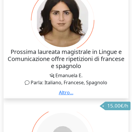
Prossima laureata magistrale in Lingue e
Comunicazione offre ripetizioni di francese
e spagnolo
Emanuela E.
Parla: Italiano, Francese, Spagnolo
ISTRUZIONE E FORMAZIONE : Diploma Liceo
Altro...
Linguistico "I.S.I.S Amaldi-Nevio" Città: Santa Maria
15.00€/h
Capua Vetere (CE) | Paese: Italia | | Voto finale: 100
con lode Laurea Triennale in Lingue, Letterature e
Culture dell'Europa e delle Americhe Università degli
studi di Napoli "L'Orientale" Città: Napoli | Paese: