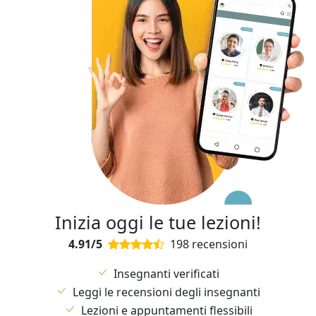
finale: livello C1/C2 +aiuto correzione dettati dei
giovani studenti Seminario in Lingue, Letterature e
Comunicazione in Europa e nelle Americhe Università
degli studi di Napoli "L'Orientale" Città: Napoli (NA) |
Paese: Italia | Lingua madre: Italiano Altre lingue:
Francese: ASCOLTO C1 LETTURA C1 SCRITTURA C1
PRODUZIONE ORALE C1 INTERAZIONE ORALE C1
Spagnolo: ASCOLTO C1 LETTURA C1 SCRITTURA C1
PRODUZIONE ORALE C1 INTERAZIONE ORALE C1
Inizia oggi le tue lezioni!
4.91/5
198 recensioni
Insegnanti verificati
Leggi le recensioni degli insegnanti
Lezioni e appuntamenti flessibili