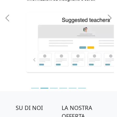
Previous
N
SU DI NOI
LA NOSTRA
OFFERTA