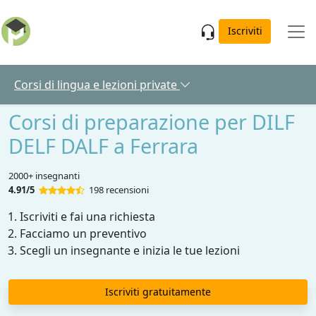
Skip to main content
Iscriviti
Corsi di lingua e lezioni private
Corsi di preparazione per DILF
DELF DALF a Ferrara
2000+ insegnanti
4.91/5
198 recensioni
Iscriviti e fai una richiesta
Facciamo un preventivo
Scegli un insegnante e inizia le tue lezioni
Iscriviti gratuitamente