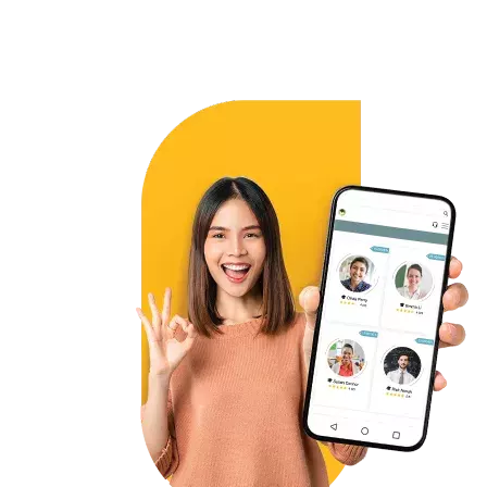
assicurandomi che gli studenti raggiungano i loro
obbiettivi. Aiuto a formare nuovi colleghi e assisto la
figura del Service Manager con attività e compiti
giornalieri. Ho la responsabilità di assicurarmi che gli
obbiettivi settimanali e mensili siano raggiunti.