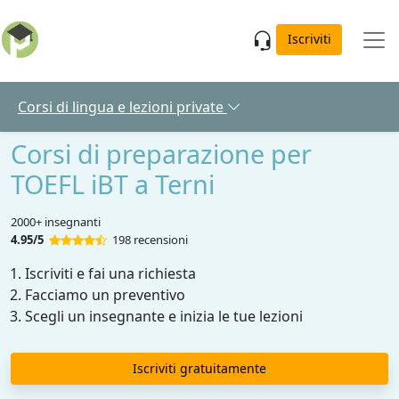
Skip to main content
Iscriviti
Corsi di lingua e lezioni private
Corsi di preparazione per
TOEFL iBT a Terni
2000+ insegnanti
4.95/5
198 recensioni
Iscriviti e fai una richiesta
Facciamo un preventivo
Scegli un insegnante e inizia le tue lezioni
Iscriviti gratuitamente