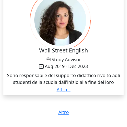
Wall Street English
Study Advisor
Aug 2019 - Dec 2023
Sono responsabile del supporto didattico rivolto agli
studenti della scuola dall'inizio alla fine del loro
percorso linguistico. Li introduco al metodo,
Altro...
motivandoli poi a seguire il giusto ritmo di studio
prenotando lezioni, dando loro feedback continui sul
progresso e dedicandogli tempo per superare
Altro
difficoltà linguistiche e/o di apprendimento. Mi
occupo della correzione delle simulazioni di test IELTS