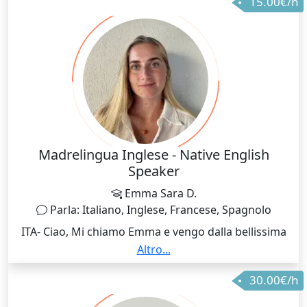
15.00€/h
Madrelingua Inglese - Native English
Speaker
Emma Sara D.
Parla: Italiano, Inglese, Francese, Spagnolo
ITA- Ciao, Mi chiamo Emma e vengo dalla bellissima
Inghilterra, vicino a Brighton. Sono laureata in
Altro...
Scienze Politiche alla London University e lavoro nel
30.00€/h
settore umanitario. Ho vissuto e viaggiato in Medio
Oriente e in Africa e conosco la sfida e l'importanza di